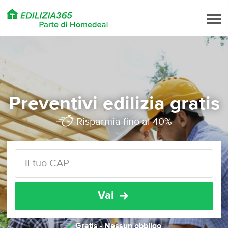
Preventivi edilizia gratis
Risparmia fino al 40%
Vai
Gratis - Nessun obbligo