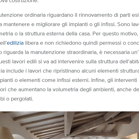
uova costruzione.
utenzione ordinaria riguardano il rinnovamento di parti esi
 a mantenere e migliorare gli impianti o gli infissi. Sono lav
etria o la struttura esterna della casa. Per questo motivo,
ell’
edilizia
libera e non richiedono quindi permessi o conce
riguarda la manutenzione straordinaria, è necessaria un’
i lavori edili si va ad intervenire sulla struttura dell’abi
zia include i lavori che ripristinano alcuni elementi struttural
ianti o elementi come infissi esterni. Infine, gli interventi
ori che aumentano la volumetria degli ambienti, anche del
i o pergolati.