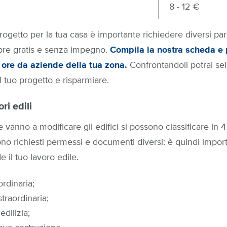
8 - 12 €
rogetto per la tua casa è importante richiedere diversi parer
pre gratis e senza impegno.
Compila la nostra scheda e p
4 ore da aziende della tua zona.
Confrontandoli potrai se
il tuo progetto e risparmiare.
ri edili
he vanno a modificare gli edifici si possono classificare in 4
no richiesti permessi e documenti diversi: è quindi import
e il tuo lavoro edile.
rdinaria;
raordinaria;
edilizia;