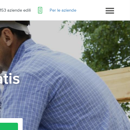
153 aziende edili
Per le aziende
atis