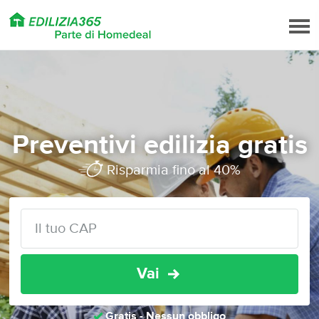
Preventivi edilizia gratis
Risparmia fino al 40%
Vai
Gratis - Nessun obbligo