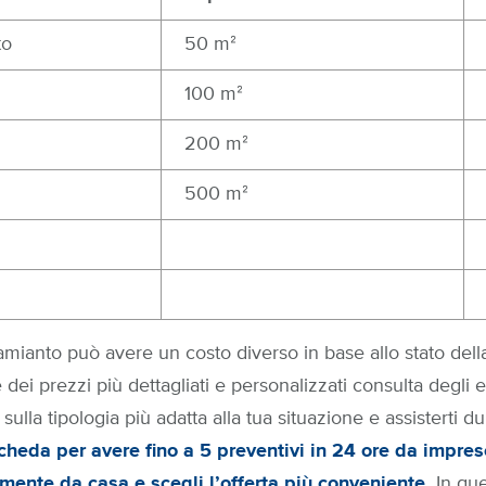
to
50 mᒾ
100 mᒾ
200 mᒾ
500 mᒾ
mianto può avere un costo diverso in base allo stato della 
 dei prezzi più dettagliati e personalizzati consulta degli e
sulla tipologia più adatta alla tua situazione e assisterti dur
cheda per avere fino a 5 preventivi in 24 ore da impres
ente da casa e scegli l’offerta più conveniente.
In qu