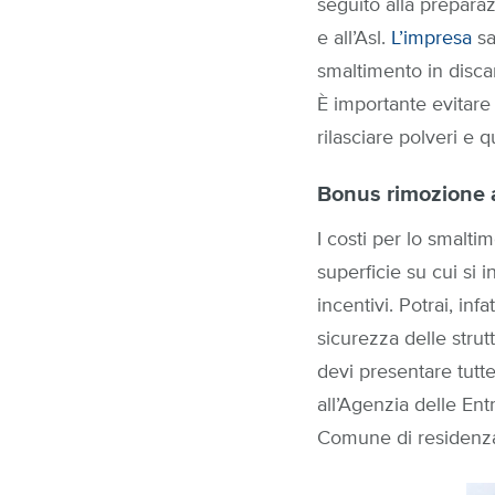
seguito alla prepara
e all’Asl.
L’impresa
sa
smaltimento in discar
È importante evitare 
rilasciare polveri e 
Bonus rimozione 
I costi per lo smalti
superficie su cui si i
incentivi. Potrai, in
sicurezza delle stru
devi presentare tutte
all’Agenzia delle Ent
Comune di residenza 