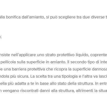
a bonifica dall’amianto, si può scegliere tra due diverse t
;
siste nell’applicare uno strato protettivo liquido, coprent
ellicola sulla superficie in amianto. Il secondo tipo di int
re una barriera protettiva che ricopra la superficie dannos
ola più sicura. La scelta tra una tipologia e l’altra va lasc
la più adatta a te in base allo stato della struttura. In entr
vengano riscontrati danni alla struttura, altrimenti la sit