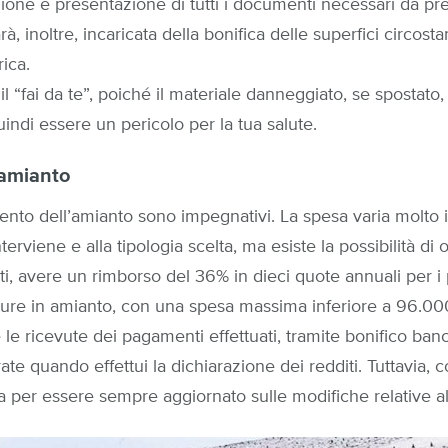
zione e presentazione di tutti i documenti necessari da p
rà, inoltre, incaricata della bonifica delle superfici circosta
ica.
il “fai da te”, poiché il materiale danneggiato, se spostato
quindi essere un pericolo per la tua salute.
amianto
mento dell’amianto sono impegnativi. La spesa varia molto i
nterviene e alla tipologia scelta, ma esiste la possibilità di 
fatti, avere un rimborso del 36% in dieci quote annuali per i
tture in amianto, con una spesa massima inferiore a 96.00
 le ricevute dei pagamenti effettuati, tramite bonifico banc
rate quando effettui la dichiarazione dei redditi. Tuttavia, 
per essere sempre aggiornato sulle modifiche relative al