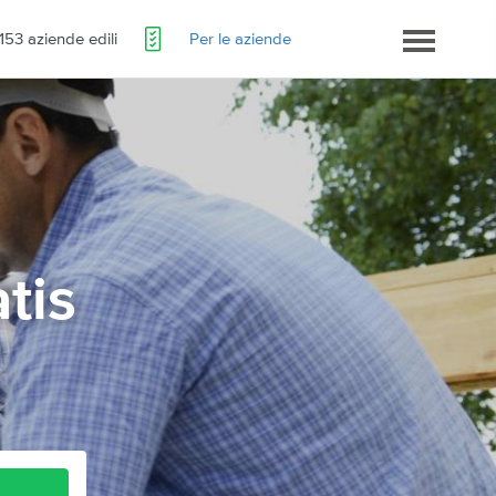
153 aziende edili
Per le aziende
atis