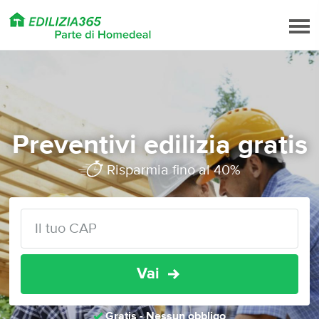
Preventivi edilizia gratis
Risparmia fino al 40%
Vai
Gratis - Nessun obbligo