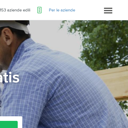
153 aziende edili
Per le aziende
atis