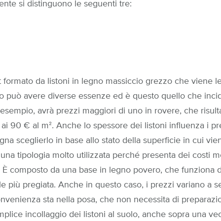
mente si distinguono le seguenti tre:
t formato da listoni in legno massiccio grezzo che viene le
gno può avere diverse essenze ed è questo quello che incide
esempio, avrà prezzi maggiori di uno in rovere, che risulta
i 90 € al mᒾ. Anche lo spessore dei listoni influenza i pr
na sceglierlo in base allo stato della superficie in cui vie
è una tipologia molto utilizzata perché presenta dei costi mol
e. È composto da una base in legno povero, che funziona 
ile più pregiata. Anche in questo caso, i prezzi variano a 
onvenienza sta nella posa, che non necessita di preparazion
plice incollaggio dei listoni al suolo, anche sopra una ve