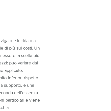
vigato e lucidato a
 di più sui costi. Un
 essere la scelta più
ezzi: può variare dai
ne applicato.
to inferiori rispetto
da supporto, e una
seconda dell’essenza
i particolari e viene
cchia