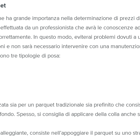
uet
e ha grande importanza nella determinazione di prezzi di
ffettuata da un professionista che avrà le conoscenze adat
rrettamente. In questo modo, eviterai problemi dovuti a 
toni e non sarà necessario intervenire con una manutenzi
ono tre tipologie di posa:
zata sia per un parquet tradizionale sia prefinito che consis
ofondo. Spesso, si consiglia di applicare della colla anche su
galleggiante, consiste nell’appoggiare il parquet su uno str