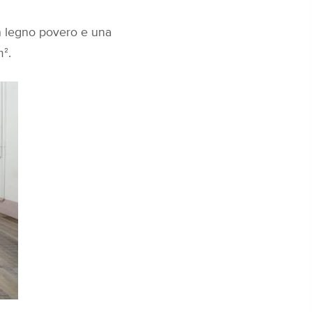
 in legno povero e una
mᒾ.