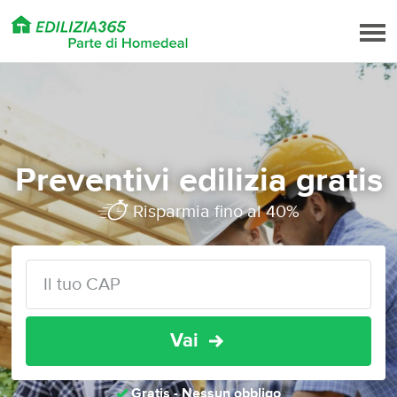
Preventivi edilizia gratis
Risparmia fino al 40%
Vai
Gratis - Nessun obbligo