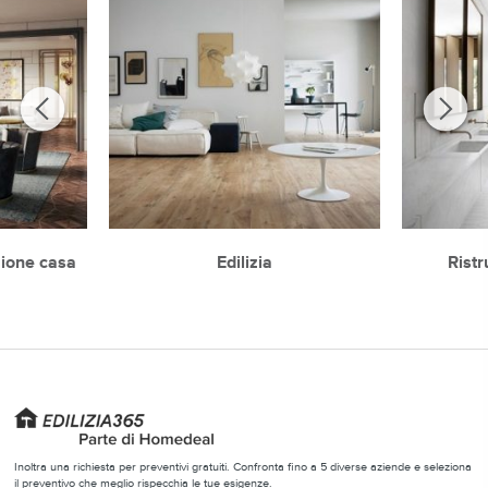
zione casa
Edilizia
Rist
Inoltra una richiesta per preventivi gratuiti. Confronta fino a 5 diverse aziende e seleziona
il preventivo che meglio rispecchia le tue esigenze.