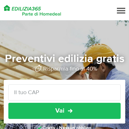
Preventivi edilizia gratis
Risparmia fino al 40%
Vai
Gratis - Nessun obbligo