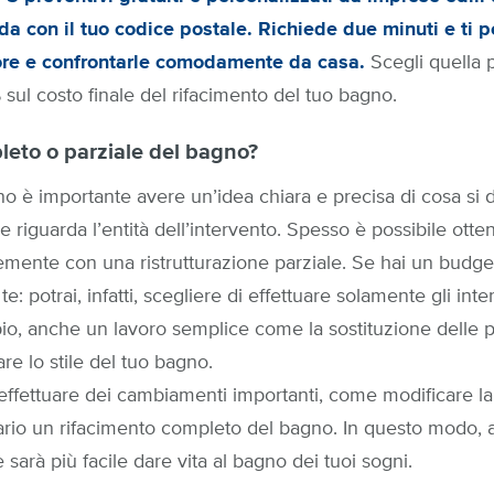
a con il tuo codice postale. Richiede due minuti e ti p
 ore e confrontarle comodamente da casa.
Scegli quella 
 sul costo finale del rifacimento del tuo bagno.
eto o parziale del bagno?
gno è importante avere un’idea chiara e precisa di cosa si d
e riguarda l’entità dell’intervento. Spesso è possibile otte
emente con una ristrutturazione parziale. Se hai un budget 
e: potrai, infatti, scegliere di effettuare solamente gli inte
o, anche un lavoro semplice come la sostituzione delle pia
re lo stile del tuo bagno.
 effettuare dei cambiamenti importanti, come modificare la
ario un rifacimento completo del bagno. In questo modo, avr
 sarà più facile dare vita al bagno dei tuoi sogni.