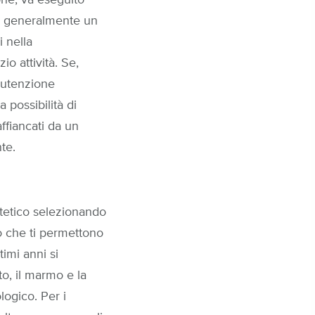
one, va eseguito
a generalmente un
i nella
o attività. Se,
anutenzione
 possibilità di
affiancati da un
te.
estetico selezionando
ato che ti permettono
timi anni si
to, il marmo e la
logico. Per i