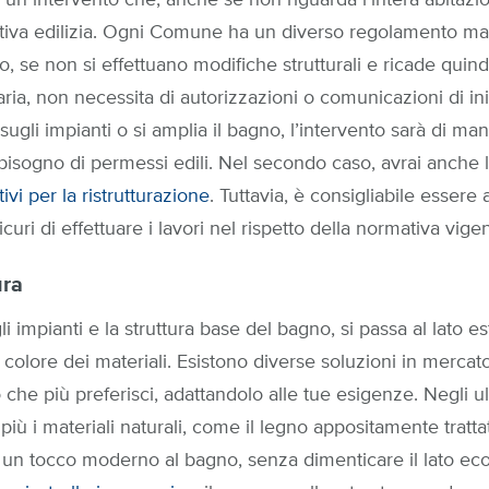
 un intervento che, anche se non riguarda l’intera abitazi
ativa edilizia. Ogni Comune ha un diverso regolamento m
, se non si effettuano modifiche strutturali e ricade quind
a, non necessita di autorizzazioni o comunicazioni di inizi
 sugli impianti o si amplia il bagno, l’intervento sarà di m
 bisogno di permessi edili. Nel secondo caso, avrai anche la
ivi per la ristrutturazione
. Tuttavia, è consigliabile essere 
curi di effettuare i lavori nel rispetto della normativa vigen
ura
gli impianti e la struttura base del bagno, si passa al lato 
e il colore dei materiali. Esistono diverse soluzioni in merc
o che più preferisci, adattandolo alle tue esigenze. Negli ul
più i materiali naturali, come il legno appositamente tratta
 un tocco moderno al bagno, senza dimenticare il lato eco