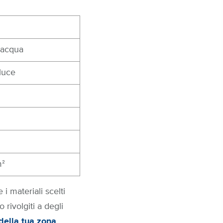
 acqua
luce
mᒾ
i materiali scelti
 rivolgiti a degli
 della tua zona