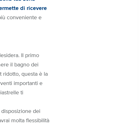
ermette di ricevere
più conveniente e
esidera. Il primo
nere il bagno dei
ridotto, questa è la
rventi importanti e
strelle ti
 disposizione dei
ai molta flessibilità