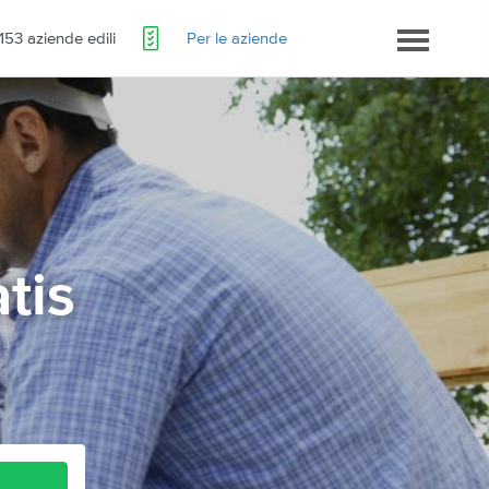
153 aziende edili
Per le aziende
atis