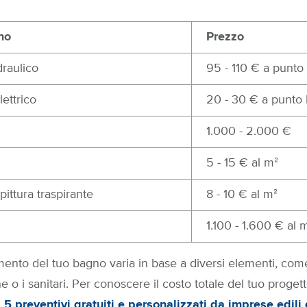
no
Prezzo
raulico
95 - 110 € a punto
ettrico
20 - 30 € a punto 
1.000 - 2.000 €
5 - 15 € al mᒾ
ittura traspirante
8 - 10 € al mᒾ
1.100 - 1.600 € al 
cimento del tuo bagno varia in base a diversi elementi, come 
 o i sanitari. Per conoscere il costo totale del tuo progetto
a 5 preventivi gratuiti e personalizzati da imprese edili